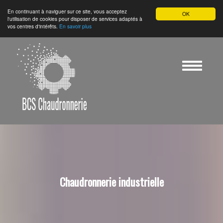
En continuant à naviguer sur ce site, vous acceptez
OK
l'utilisation de cookies pour disposer de services adaptés à
vos centres d'intérêts.
En savoir plus
Toggle
navigatio
Chaudronnerie industrielle